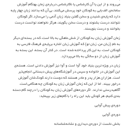
مي روند و از اين يا آن کارشناس يا ناکارشناس درباره ي زمان بهنگام آموزش
سامانه ي الف بايي به کودکان خود پرسش مي کنند، بي آن که بدانند زبان چهار پايه
دارد که پايه ي شنيدن و سخن گفتن بنياد زبان آدمي را مي سازد.اگر کودکان
نتوانند درست بشنوند و درست سخن بگويند، هرگز نخواهند توانست درست
بخوانند و درست بنويسند.
زمان آموزش زبان به کودکان از شش ماهگي به بالا است، که در بسته اي ديگر
به نام (زبان من، زبان تو) که آموزش زبان اشاره برپايه ي فرهنگ فارسي به
کودکان است، به اين کار پرداخته شده است. در کنار آن بسته، اين بسته به
آموزش زبان از دو سالگي به بالا مي پردازد.
زبان در ويژه ترين بنياد خود آوا‌ است و آوا‌ نيز آموزش دادني است. هسته ي
اين آموزش در خانواده و سپس در آموزشگاه هاي پيش دبستاني انجام پذير
است. هزاران هزار پدر و مادر هستند که دوست دارند کودک شان آموزش
درخور ببيند. اما از اين که زمان آموزش زبان به کودکان چه هنگامي است،
آگاهيدرستي ندارند. اگر دوره هاي آموزش زبان به کودکان را د رچند گام دسته
بندي کنيم، هر کودکي بايد اين راه را با گام هاي زير بپيمايد:
دوره ي پيش آوايي
دوره ي آوايي
بخش نخست از دوره ي ديداري و نشانه شناسانه