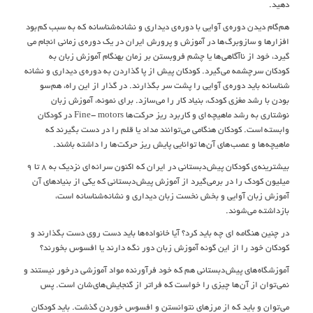
دهید.
هم گام ديدن دوره ي آوايي با دوره ي ديداري و نشانه شناسانه که به سبب کم بود
افزارها و سازوبرگ ها در آموزش و پرورش ايران در يک دوره ي زماني انجام مي
گيرد، خود از ناآگاهي ها يا چشم فروبستن بر زمان بهنگام آموزش زبان به
کودکان سرچشمه مي گيرد. کودکان پيش از پا گذاردن به دوره ي ديداري و نشانه
شناسانه بايد دوره ي آوايي را پشت سر بگذارند. در گذار از اين راه، هم سو
بودن با رشد مغزي کودک، بنياد کار را مي سازد. براي نمونه، آموزش زبان
نوشتاري به رشد ماهيچه اي و کاربرد ريز حرکت ها Fine- motors در کودکان
وابسته است. کودکان هنگامي مي توانند مداد يا قلم را در دست بگيرند که
ماهيچه ها و عصب هاي آن ها توانايي پايش ريز حرکت ها را داشته باشند.
بيشترينه ي کودکان پيش دبستاني در ايران که اکنون سرانه اي نزديک به 8 تا 9
ميليون کودک را در برمي گيرد از آموزش پيش دبستاني که يکي از بنيادهاي آن
آموزش زبان آوايي و بخش نخست زبان ديداري و نشانه شناسانه است،
بازداشته مي شوند.
در چنين هنگامه اي چه بايد کرد؟ آيا خانواده ها بايد دست روي دست بگذارند و
کودکان خود را از اين گونه آموزش زبان دور نگه دارند يا افسوس بخورند؟
آموزشگاه هاي پيش دبستاني هم که خود فرآورنده مواد آموزشي درخور نيستند و
نمي توان از آن ها چيزي را خواست که فراتر از گنجايش هاي شان است. پس
مي توان و بايد که از مرزهاي نتوانستن و افسوس خوردن گذشت. بايد کودکان