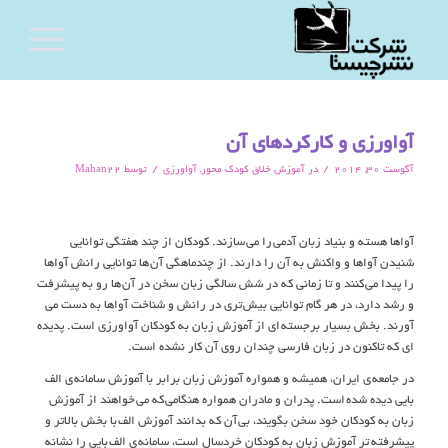
آواورزی و کارکردهای آن
/
/
آگوست 30, 2014
در
آموزش خلاق کودک محور
,
آواورزی
توسط
Mahan22
آواها هسته و بنياد زبان آدمي را مي سازند. کودکان از چند هفتگي توانايي
شنيدن آواها و واکنش به آن را دارند. از چندماهگي آن ها توانايي رانش آواها
را پيدا مي کنند و تا زماني که در شش سالگي زبان سخن در آن ها رو به پيشرفت
و رشد دارد، در هر گام توانايي بيش تري در رانش و شناخت آواها به دست مي
آورند. بخش بسيار برجسته اي از آموزش زبان به کودکان آواورزي است. پديده
اي که تاکنون در زبان فارسي چندان روي آن کار نشده است.
در جامعه ي ايران، هميشه و همواره آموزش زبان برابر با آموزش سامانه ي الف
بايي ديده شده است. پدران و مادران همواره هنگامي که مي خواهند از آموزش
زبان به کودکان خود سخن بگويند، بي آن که بدانند آموزش الف با بخش بالاتر و
پيشرفته تر آموزش زبان به کودکان خردسال است، سامانه ي الف بايي را نشانه