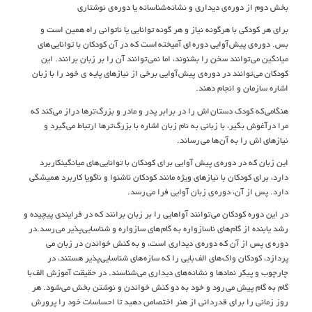
بخش دوم از دوره ي ديداري و نشانه شناسانه يا دوره ي نوشتاري
براي هر کودکي با هرگونه نياز و هر گونه توانايي يا ناتواني راه همين است و
بس. دوره ي پيش آوايي دوره اي آميخته است که در آن کودکان با توانايي هاي
ميانگين مي توانند سخن را بشنوند، اما نمي توانند آن را بر زبان برانند. اين
کودکان مي توانند در دوره ي پيش آوايي برخي از نيازهاي پايه ي خود را با زبان
اشاره سازمان و انجام دهند.
هنگامي که کودک دستان اش را در برابر پدر و مادر و بزرگ ترها دراز مي کند که
مرا درآغوش بگير، با زباني به نام زبان اشاره با بزرگ ترها ارتباط مي گيرد و
نيازهاي اش را به آن ها مي رساند.
اين زبان که در دوره ي پيش آوايي براي کودکان با توانايي هاي ميانگينکاربرد
دارد، براي کودکان با نيازهاي ويژه مانند کودکان ناشنوا و ناگويا کاربرد هميشگي
دارد. پس از آن، دوره ي زبان آوايي فرا مي رسد.
در اين دوره کودکان مي توانند آواهايي را بر زبان برانند که در فرايندي پيچيده و
رشد يابنده از گام هاي ناسازواره به گام هاي سازواره و شناسايي پذير مي رسد.در
دوره ي پس از آن که دوره ي ديداري است، و به کنش خواندن در زبان مي
پردازد، کودکان واک هاي الف بايي را که سازه هاي شناسايي پذير هستند، در
چارچوب و پيکر نمادها و نشانه هاي ديداري مي شناسند. در حقيقت آموزش الف با
گام به گام پيش مي رود و خود به دو کنش خواندن و نوشتن بخش مي شود. هر
روز زمانی را برای قدردانی از هنر اختصاص دهید تا احساسات خود را پرورش