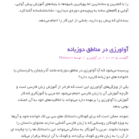
را با کم ترين و ساده ترين اما پوياترين شيوه ها با بنيادهاي آموزش پيش آوايي ،
آوايي و گام هاي ساده به پيچيده ي دوره ي ديداري- نشانه شناسانه آشنا کرد.
بسته اي که پيش رو داريد، بخشي از اين کار را انجام مي دهد.
آواورزی در مناطق دوزبانه
/
/
آگوست 5, 2014
در
آواورزی
توسط
Mahan22
پرسیده می‌شود که آیا آواورزی در مناطق دوزبانه مانند آذربایجان یا کردستان یا
خانواده های دو زبانه کاربرد دارد؟
یکی از ویژگی‌های آواورزی این است که فراتر از آموزش زبان فارسی است و
اگرچه آموزش آن با زبان فارسی انجام می‌شود اما مربی یا آموزگاری که کار
آموزش با آواورزی را برعهده دارد می‌تواند با خلاقیت‌های خود به آن خصلت
بومی بدهد
نمونه: ممکن است که برای کودکان داستانک های سی بی لک خوانده شود و آن‌ها
به ویژه کودکان روستایی که با زبان فارسی آشنایی ندارند محتوای داستان را
متوجه نشوند. مربی یا آموزگار به سادگی می‌تواند این داستانک ها را یا چکیده ای
از آن را به زبان مادری کودک برگرداند و کودک با آن ارتباط برقرار می‌کند