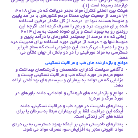
کشورها گزارش دادند که این خدمات حداقل به نیمی از بیماران
نیازمند رسیده است (1).
هیئت بین المللی کنترل مواد مخدر دریافت که در سال 2018،
79 درصد از جمعیت جهان، عمدتاً مردم کشورهای با درآمد پایین
و متوسط هستند تنها 13 درصد از کل مقدار مرفین استفاده
شده برای مدیریت درد و رنج را مصرف کرده اند. اگرچه این
روندی رو به بهبود است و برای نمونه نسبت به سال 2014
زمانی که 80 درصد از جمعیتدر کشورهای با درآمد پایین و
متوسط تنها 9.5 درصد از مرفین مورد استفاده برای مدیریت درد
و رنج را مصرف می کردند. این موضوعی است که سطح نابرابر
دسترسی به مواد مورفینی را در دو بخش از جهان نشان می
دهد.
موانع و بازدارنده های طب و مراقبت تسکینی
ناآگاهی سیاست گذاران، متخصصان و کارشناسان بهداشت و
عموم مردم در مورد اینکه طب و مراقبت تسکینی چیست و
مزایایی که می تواند به بیماران و سیستم های بهداشتی ارائه
دهد.
موانع و بازدارنده های فرهنگی و اجتماعی، مانند باورهای در
مورد مرگ و مردن؛
پندارهای نادرست در مورد طب و مراقبت تسکینی، مانند
اینکه این مراقبت فقط برای بیماران مبتلا به سرطان یا برای
هفته های آخر زندگی است.
پندارهای نادرستی مبنی بر اینکه بهبود دسترسی به بی دردی
مواد افیونی منجر به افزایش سوء مصرف مواد می شود.