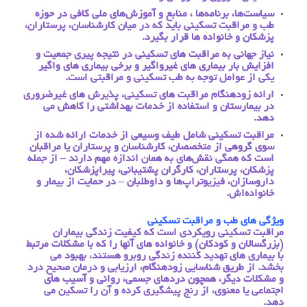
سیاست‌ها، برنامه‌ها ، منابع و آموزش‌های ملی کافی در حوزه
طب و مراقبت تسکینی باید که در میان کارشناسان، پرستاران،
پزشکان و خانواده ها قرار بگیرد.
نیاز جهانی به مراقبت های تسکینی در نتیجه پیری جمعیت و
افزایش بار بیماری های غیرواگیر و برخی بیماری های واگیر
یکی از عوامل توجه به طب تسکینی و مراقبتی است.
ارائه زودهنگام مراقبت های تسکینی، پذیرش های غیرضروری
در بیمارستان و استفاده از خدمات بهداشتی را کاهش می
دهد.
مراقبت تسکینی شامل طیف وسیعی از خدمات ارائه شده از
سوی گروهی از متخصصان، کارشناسان و پرستاران یا مراقبان
است که همگی نقش‌های به همان اندازه مهم دارند – از جمله
پزشکان، پرستاران، کارگران پشتیبانی، پیراپزشکان،
داروسازان، فیزیوتراپ‌ها و داوطلبان – در حمایت از بیمار و
خانواده‌اش.
ویژگی های طب و مراقبت تسکینی
مراقبت تسکینی رویکردی است که کیفیت زندگی بیماران
(بزرگسالان و کودکان) و خانواده های آنها را که با مشکلات مرتبط
با بیماری های تهدید کننده زندگی روبرو هستند، بهبود می
بخشد. از طریق شناسایی زودهنگام، ارزیابی و درمان صحیح درد
و مشکلات دیگر، همچون دردهای جسمی، روانی و آسیب های
اجتماعی یا معنوی، از رنج پیشگیری کرده و آن را تسکین می
دهد.