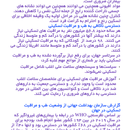
بیماران ضروری است.
مواد افیونی همچنین می توانند همچنین می تواند نشانه های
جسمی ناراحت کننده رایج از جمله تنگی نفس را کاهش دهند.
کنترل چنین نشانه هایی در مراحل اولیه یک وظیفه اخلاقی برای
تسکین رنج و احترام به کرامت فرد است.
دسترسی ناکافی به طب و مراقبت تسکینی
هر ساله حدود 56.8 میلیون نفر به مراقبت های تسکینی نیاز
دارند که بیشتر آنها در کشورهای با درآمد کم و متوسط زندگی
می کنند. 98 درصد از کودکانی که به مراقبت تسکینی نیاز
دارند در کشورهای با درآمد کم و متوسط مانند افریقا زندگی می
کنند.
در سرتاسر جهان، برای رفع نیاز برآورده نشده به طب و مراقبت
تسکینی باید بر شماری از موانع مهم غلبه کرد:
سیاست‌ها و سیستم‌های سلامت ملی اغلب شامل مراقبت
تسکینی نمی‌شوند.
آموزش مراقبت های تسکینی برای متخصصان سلامت اغلب
محدود است یا وجود ندارد. و دسترسی جمعیت به داروهای
ضد درد ناکافی است و کنوانسیون های بین المللی در مورد
دسترسی به داروهای ضروری را رعایت نمی کند.
گزارش سازمان بهداشت جهانی از وضعیت طب و مراقبت
تسکینی در جهان
بر اساس نظرسنجی WHO در رابطه با بیماری‌های غیرواگیر که
در سال 2019 در بین 194 کشور عضو انجام شد: بودجه برای
مراقبت تسکینی در 68٪ کشورها در دسترس بود و تنها 40٪ از