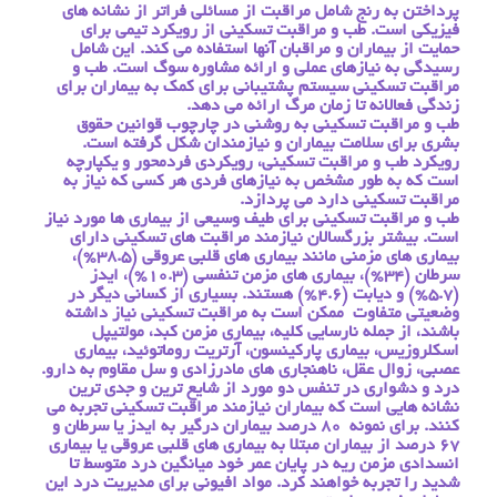
پرداختن به رنج شامل مراقبت از مسائلی فراتر از نشانه های
فیزیکی است. طب و مراقبت تسکینی از رویکرد تیمی برای
حمایت از بیماران و مراقبان آنها استفاده می کند. این شامل
رسیدگی به نیازهای عملی و ارائه مشاوره سوگ است. طب و
مراقبت تسکینی سیستم پشتیبانی برای کمک به بیماران برای
زندگی فعالانه تا زمان مرگ ارائه می دهد.
طب و مراقبت تسکینی به روشنی در چارچوب قوانین حقوق
بشری برای سلامت بیماران و نیازمندان شکل گرفته است.
رویکرد طب و مراقبت تسکینی، رویکردی فردمحور و یکپارچه
است که به طور مشخص به نیازهای فردی هر کسی که نیاز به
مراقبت تسکینی دارد می پردازد.
طب و مراقبت تسکینی برای طیف وسیعی از بیماری ها مورد نیاز
است. بیشتر بزرگسالان نیازمند مراقبت های تسکینی دارای
بیماری های مزمنی مانند بیماری های قلبی عروقی (38.5%)،
سرطان (34%)، بیماری های مزمن تنفسی (10.3%)، ایدز
(5.7%) و دیابت (4.6%) هستند. بسیاری از کسانی دیگر در
وضعیتی متفاوت ممکن است به مراقبت تسکینی نیاز داشته
باشند، از جمله نارسایی کلیه، بیماری مزمن کبد، مولتیپل
اسکلروزیس، بیماری پارکینسون، آرتریت روماتوئید، بیماری
عصبی، زوال عقل، ناهنجاری های مادرزادی و سل مقاوم به دارو.
درد و دشواری در تنفس دو مورد از شایع ترین و جدی ترین
نشانه هایی است که بیماران نیازمند مراقبت تسکینی تجربه می
کنند. برای نمونه 80 درصد بیماران درگیر به ایدز یا سرطان و
67 درصد از بیماران مبتلا به بیماری های قلبی عروقی یا بیماری
انسدادی مزمن ریه در پایان عمر خود میانگین درد متوسط تا
شدید را تجربه خواهند کرد. مواد افیونی برای مدیریت درد این