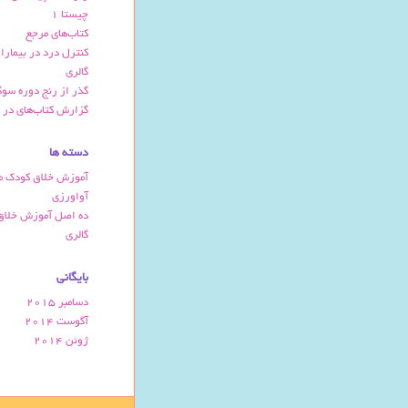
چیستا 1
کتاب‌های مرجع
کنترل درد در بیمارا
گالری
گذر از رنج دوره سو
گزارش کتاب‌های در 
دسته ها
آموزش خلاق کودک م
آواورزی
ده اصل آموزش خلاق
گالری
بایگانی
دسامبر 2015
آگوست 2014
ژوئن 2014