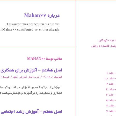
درباره
Mahan22
This author has not written his bio yet.
at
Mahan22
contributed 14 entries already.
دبیات کودکان
ایه، فلسفه و روش
مطالب توسط MAHAN22
اصل هشتم – آموزش برای همکاری 
 جلد 1
/
/
آگوست 2, 2014
در
ده اصل آموزش خلاق
توسط
22
جلد 10
 جلد 2
ٱموزش خلاق کودک‌محور،‌ آموزش در گفت و گو، مش
 جلد 3
همکاری و مشارکت را می‌آموزند و کوشش می‌کنند که 
 جلد 4
 جلد 5
 جلد 6
 جلد 7
اصل هفتم – آموزش رشد اجتماعی