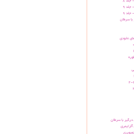
 جلد 8
 جلد 9
 جلد 9
 با سرطان
ای نخودی
وره
ی
 درگیر با سرطان
آلزایمری
تصویری