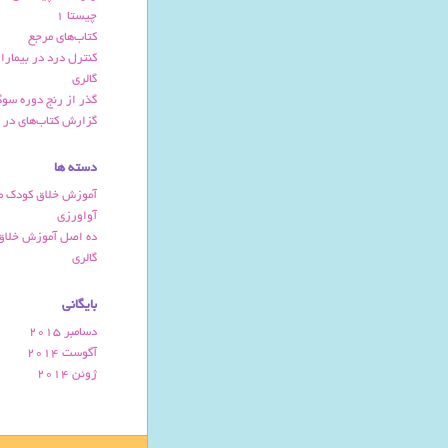
چیستا 1
کتاب‌های مرجع
کنترل درد در بیمارا
گالری
گذر از رنج دوره سو
گزارش کتاب‌های در 
دسته ها
آموزش خلاق کودک م
آواورزی
ده اصل آموزش خلاق
گالری
بایگانی
دسامبر 2015
آگوست 2014
ژوئن 2014