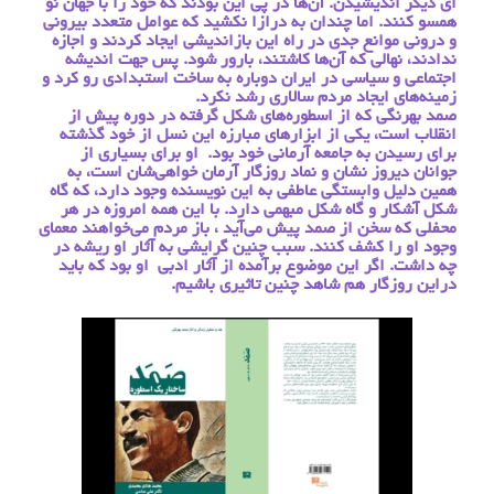
أی دیگر اندیشیدن. آن‌ها در پی این بودند كه خود را با جهان نو
همسو كنند. اما چندان به درازا نكشید كه عوامل متعدد بیرونی
و درونی موانع جدی در راه این بازاندیشی ایجاد كردند و اجازه
ندادند، نهالی كه آن‌ها كاشتند، بارور شود. پس جهت اندیشه
اجتماعی و سیاسی در ایران دوباره به ساخت استبدادی رو كرد و
زمینه‌های ایجاد مردم سالاری رشد نكرد.
صمد بهرنگی كه از اسطوره‌های شكل گرفته در دوره پیش از
انقلاب است، یكی از ابزارهای مبارزه این نسل از خود گذشته
برای رسیدن به جامعه آرمانی خود بود. او برای بسیاری از
جوانان دیروز نشان و نماد روزگار آرمان خواهی‌شان است، به
همین دلیل وابستگی عاطفی به این نویسنده وجود دارد، كه گاه
شكل آشكار و گاه شكل مبهمی دارد. با این همه امروزه در هر
محفلی كه سخن از صمد پیش می‌آید ، باز مردم می‌خواهند معمای
وجود او را كشف كنند. سبب چنین گرایشی به آثار او ریشه در
چه داشت. اگر این موضوع برآمده از آثار ادبی او بود كه باید
دراین روزگار هم شاهد چنین تاثیری باشیم.