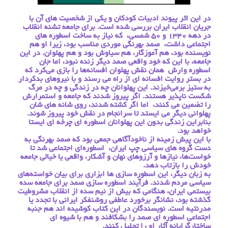
در این اثر پیوند ادبیات کودکان و یکی از شخصیت های آن با
جریان انقلاب ایران بررسی شده است. برای جامعه تشنه انقلاب
در دهه 1340 و 50 شمسی، که نیاز به ساخت اسطوره های
اجتماعی داشت، صمد بهرنگی موردی مناسب بود، زیرا او هم
نویسنده بود، هم آموزگار، هم سیاوش بود و هم پهلوان. در این
جامعه، با این که خود واقعی صمد دیگر زنده نبود، اما جان
اسطوره وارش همان نقش پهلوان افسانه‌ها را بازی می‌كرد كه
در بستر روایت افسانه ای از راه می رسند و با نیروهای بدكردار
به ستیز برمی‌خیزند. این پهلوانان چه در زندگی و چه در مرگ
شكست ناپذیر هستند. اگر پیروز شدند که جامعه و استمرارش
را تضمین می کنند، اما اگر کشته شدند، روی شانه های شان
پهلوانی دیگر می ایستد تا سرانجام در نقش خود پیروز شوند.
بنابراین زندگی بدون این پهلوانان اسطوره ای چرخه ای ایستا
خواهد بود.
با این پیش زمینه از ناخودآگاهی جمعی بود که صمد بهرنگی به
دست گروه های سیاسی چپ ایران، اسطوره‌ای اجتماعی شد تا
خواست‌ها، نیازها و آرزوهای نهان و آشکار، واقعی یا خیالی جامعه
خودش را بازتاب دهد.
به زبان دیگر، این اسطوره سازی ها ابزاری برای بیان خواسته‌های
سیاسی مردم شدند. فرآیند اسطوره سازی صمد برای جامعه سده
بیستمی ایران، هنگامی كه بیش از نیم سده از انقلاب مشروطیت
گذشته بود، نشانگر برخورد عاطفی روشنفكر ایرانی با تجدد یا
مدرنتیه است. نویسندگان در این کتاب کوشیده اند هم جنبه
اجتماعی اسطوره ای صمد را بشکافند و هم با شیوه ای
ساختارگرایانه آثار او را تحلیل کنند.