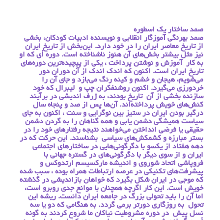
صمد ساختار یک اسطوره
صمد بهرنگی آموزگار انقلابی و نویسنده ادبیات كودكان، بخشی
از تاریخ معاصر ایران را در خود دارد. این‌بخش از تاریخ ایران
نیز مثل بیشتر بخش‌های آن هنوز ناشناخته است. دوره أی كه او
به كار آموزش و نوشتن پرداخت ، یكی از پیچیده‌ترین دوره‌های
تاریخ ایران است. اكنون كه اندك اندك از آن دوران دور
می‌شویم، هیجان و خشم و كینه رنگ می‌بازد و جای آن را
خردورزی می‌گیرد. اكنون روشنفكران چپ و لیبرال كه خود
سازنده بخشی از آن تاریخ بودند، به ژرف اندیشی در برآیند
كنش‌های خویش پرداخته‌اند. آن‌ها پس از صد و پنجاه سال
درگیر بودن ایران در ستیز بین نوگرایی و سنت ، اكنون به جای
سیاست همیشگی دشمن یابی و همه گناهان را به گردن دشمن
حقیقی یا فرضی انداختن می‌خواهند نتیجه رفتارهای خود را در
بستر مبارزه و كشمكش‌های سیاسی بشناسند. این حركت كه در
دهه هفتاد از یكسو با دگرگونی‌هایی در ساختارهای اجتماعی
ایران و از سوی دیگر با دگرگونی‌های در گستره جهانی با
فروپاشی اتحاد شوروی و اندیشه ماركسیسم ارتدوكس و
پیشرفت‌های تكنیكی در عرصه ارتباطات همراه بوده ، سبب شده
كه موجی در ایران شكل بگیرد كه خواهان بازاندیشی در گذشته
خویش است. این كار اگرچه همچنان با موانع جدی روبرو است،
اما آن را باید تحولی بزرگ در جامعه ایران دانست. ریشه این
تحول به روزگاری دورتر برمی گردد. به هنگامی كه دو یا سه
نسل پیش در دوره مشروطیت نیاكان ما شروع كردند به گونه