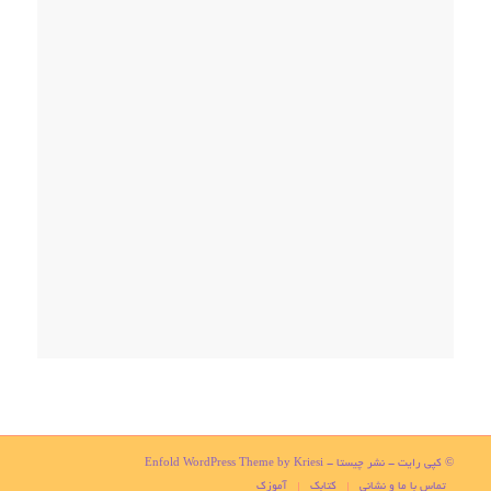
© کپی رایت -
نشر چیستا
-
Enfold WordPress Theme by Kriesi
تماس با ما و نشانی
کتابک
آموزک