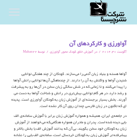
آواورزی و کارکردهای آن
/
/
آگوست 30, 2014
در
آموزش خلاق کودک محور
,
آواورزی
توسط
Mahan22
آواها هسته و بنياد زبان آدمي را مي سازند. کودکان از چند هفتگي توانايي
شنيدن آواها و واکنش به آن را دارند. از چندماهگي آن ها توانايي رانش آواها
را پيدا مي کنند و تا زماني که در شش سالگي زبان سخن در آن ها رو به پيشرفت
و رشد دارد، در هر گام توانايي بيش تري در رانش و شناخت آواها به دست مي
آورند. بخش بسيار برجسته اي از آموزش زبان به کودکان آواورزي است. پديده
اي که تاکنون در زبان فارسي چندان روي آن کار نشده است.
در جامعه ي ايران، هميشه و همواره آموزش زبان برابر با آموزش سامانه ي الف
بايي ديده شده است. پدران و مادران همواره هنگامي که مي خواهند از آموزش
زبان به کودکان خود سخن بگويند، بي آن که بدانند آموزش الف با بخش بالاتر و
پيشرفته تر آموزش زبان به کودکان خردسال است، سامانه ي الف بايي را نشانه