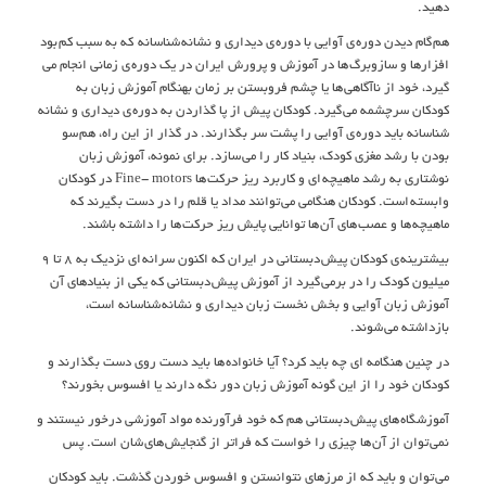
دهید.
هم گام ديدن دوره ي آوايي با دوره ي ديداري و نشانه شناسانه که به سبب کم بود
افزارها و سازوبرگ ها در آموزش و پرورش ايران در يک دوره ي زماني انجام مي
گيرد، خود از ناآگاهي ها يا چشم فروبستن بر زمان بهنگام آموزش زبان به
کودکان سرچشمه مي گيرد. کودکان پيش از پا گذاردن به دوره ي ديداري و نشانه
شناسانه بايد دوره ي آوايي را پشت سر بگذارند. در گذار از اين راه، هم سو
بودن با رشد مغزي کودک، بنياد کار را مي سازد. براي نمونه، آموزش زبان
نوشتاري به رشد ماهيچه اي و کاربرد ريز حرکت ها Fine- motors در کودکان
وابسته است. کودکان هنگامي مي توانند مداد يا قلم را در دست بگيرند که
ماهيچه ها و عصب هاي آن ها توانايي پايش ريز حرکت ها را داشته باشند.
بيشترينه ي کودکان پيش دبستاني در ايران که اکنون سرانه اي نزديک به 8 تا 9
ميليون کودک را در برمي گيرد از آموزش پيش دبستاني که يکي از بنيادهاي آن
آموزش زبان آوايي و بخش نخست زبان ديداري و نشانه شناسانه است،
بازداشته مي شوند.
در چنين هنگامه اي چه بايد کرد؟ آيا خانواده ها بايد دست روي دست بگذارند و
کودکان خود را از اين گونه آموزش زبان دور نگه دارند يا افسوس بخورند؟
آموزشگاه هاي پيش دبستاني هم که خود فرآورنده مواد آموزشي درخور نيستند و
نمي توان از آن ها چيزي را خواست که فراتر از گنجايش هاي شان است. پس
مي توان و بايد که از مرزهاي نتوانستن و افسوس خوردن گذشت. بايد کودکان