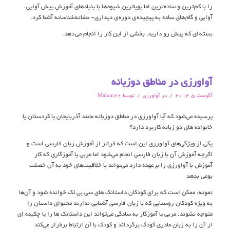
را با کم ترين و ساده ترين اما پوياترين شيوه ها با بنيادهاي آموزش پيش آوايي ،
آوايي و گام هاي ساده به پيچيده ي دوره ي ديداري- نشانه شناسانه آشنا کرد.
بسته اي که پيش رو داريد، بخشي از اين کار را انجام مي دهد.
آواورزی در مناطق دوزبانه
/
/
آگوست 5, 2014
در
آواورزی
توسط
Mahan22
پرسیده می‌شود که آیا آواورزی در مناطق دوزبانه مانند آذربایجان یا کردستان یا
خانواده های دو زبانه کاربرد دارد؟
یکی از ویژگی‌های آواورزی این است که فراتر از آموزش زبان فارسی است و
اگرچه آموزش آن با زبان فارسی انجام می‌شود اما مربی یا آموزگاری که کار
آموزش با آواورزی را برعهده دارد می‌تواند با خلاقیت‌های خود به آن خصلت
بومی بدهد
نمونه: ممکن است که برای کودکان داستانک های سی بی لک خوانده شود و آن‌ها
به ویژه کودکان روستایی که با زبان فارسی آشنایی ندارند محتوای داستان را
متوجه نشوند. مربی یا آموزگار به سادگی می‌تواند این داستانک ها را یا چکیده ای
از آن را به زبان مادری کودک برگرداند و کودک با آن ارتباط برقرار می‌کند