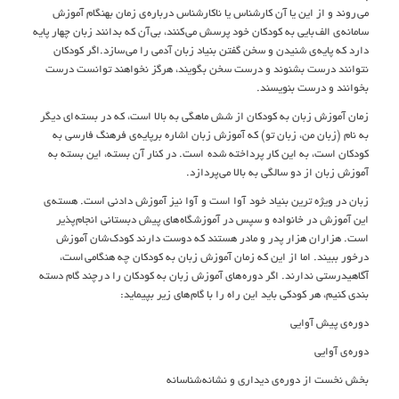
مي روند و از اين يا آن کارشناس يا ناکارشناس درباره ي زمان بهنگام آموزش
سامانه ي الف بايي به کودکان خود پرسش مي کنند، بي آن که بدانند زبان چهار پايه
دارد که پايه ي شنيدن و سخن گفتن بنياد زبان آدمي را مي سازد.اگر کودکان
نتوانند درست بشنوند و درست سخن بگويند، هرگز نخواهند توانست درست
بخوانند و درست بنويسند.
زمان آموزش زبان به کودکان از شش ماهگي به بالا است، که در بسته اي ديگر
به نام (زبان من، زبان تو) که آموزش زبان اشاره برپايه ي فرهنگ فارسي به
کودکان است، به اين کار پرداخته شده است. در کنار آن بسته، اين بسته به
آموزش زبان از دو سالگي به بالا مي پردازد.
زبان در ويژه ترين بنياد خود آوا‌ است و آوا‌ نيز آموزش دادني است. هسته ي
اين آموزش در خانواده و سپس در آموزشگاه هاي پيش دبستاني انجام پذير
است. هزاران هزار پدر و مادر هستند که دوست دارند کودک شان آموزش
درخور ببيند. اما از اين که زمان آموزش زبان به کودکان چه هنگامي است،
آگاهيدرستي ندارند. اگر دوره هاي آموزش زبان به کودکان را د رچند گام دسته
بندي کنيم، هر کودکي بايد اين راه را با گام هاي زير بپيمايد:
دوره ي پيش آوايي
دوره ي آوايي
بخش نخست از دوره ي ديداري و نشانه شناسانه