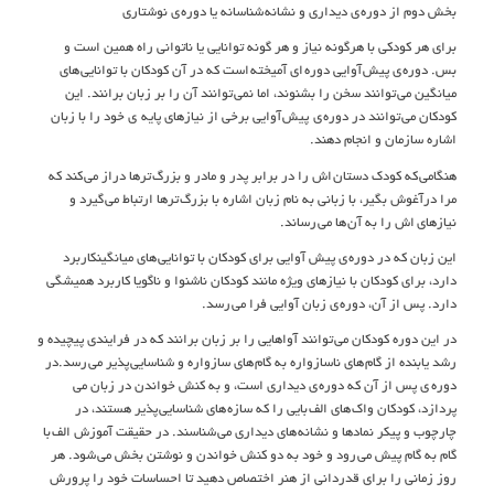
بخش دوم از دوره ي ديداري و نشانه شناسانه يا دوره ي نوشتاري
براي هر کودکي با هرگونه نياز و هر گونه توانايي يا ناتواني راه همين است و
بس. دوره ي پيش آوايي دوره اي آميخته است که در آن کودکان با توانايي هاي
ميانگين مي توانند سخن را بشنوند، اما نمي توانند آن را بر زبان برانند. اين
کودکان مي توانند در دوره ي پيش آوايي برخي از نيازهاي پايه ي خود را با زبان
اشاره سازمان و انجام دهند.
هنگامي که کودک دستان اش را در برابر پدر و مادر و بزرگ ترها دراز مي کند که
مرا درآغوش بگير، با زباني به نام زبان اشاره با بزرگ ترها ارتباط مي گيرد و
نيازهاي اش را به آن ها مي رساند.
اين زبان که در دوره ي پيش آوايي براي کودکان با توانايي هاي ميانگينکاربرد
دارد، براي کودکان با نيازهاي ويژه مانند کودکان ناشنوا و ناگويا کاربرد هميشگي
دارد. پس از آن، دوره ي زبان آوايي فرا مي رسد.
در اين دوره کودکان مي توانند آواهايي را بر زبان برانند که در فرايندي پيچيده و
رشد يابنده از گام هاي ناسازواره به گام هاي سازواره و شناسايي پذير مي رسد.در
دوره ي پس از آن که دوره ي ديداري است، و به کنش خواندن در زبان مي
پردازد، کودکان واک هاي الف بايي را که سازه هاي شناسايي پذير هستند، در
چارچوب و پيکر نمادها و نشانه هاي ديداري مي شناسند. در حقيقت آموزش الف با
گام به گام پيش مي رود و خود به دو کنش خواندن و نوشتن بخش مي شود. هر
روز زمانی را برای قدردانی از هنر اختصاص دهید تا احساسات خود را پرورش